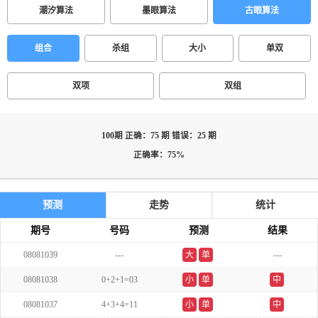
潮汐算法
墨眼算法
古眼算法
组合
杀组
大小
单双
双项
双组
100期 正确：75 期 错误：25 期
正确率：75%
预测
走势
统计
期号
号码
预测
结果
08081039
---
大
单
---
08081038
0+2+1=03
小
单
中
08081037
4+3+4=11
小
单
中