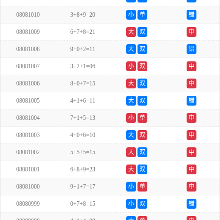
08081010
3+8+9=20
小
单
错
08081009
6+7+8=21
大
双
中
08081008
9+0+2=11
大
双
错
08081007
3+2+1=06
小
双
中
08081006
8+0+7=15
大
双
中
08081005
4+1+6=11
大
双
错
08081004
7+1+5=13
小
单
中
08081003
4+0+6=10
大
双
中
08081002
5+5+5=15
大
双
中
08081001
6+8+9=23
大
双
中
08081000
9+1+7=17
小
单
中
08080999
0+7+8=15
小
双
错