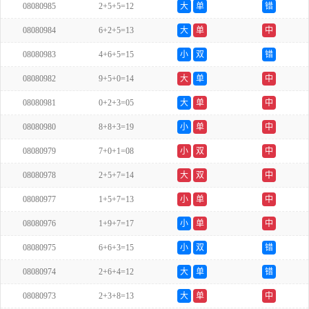
08080985
2+5+5=12
大
单
错
08080984
6+2+5=13
大
单
中
08080983
4+6+5=15
小
双
错
08080982
9+5+0=14
大
单
中
08080981
0+2+3=05
大
单
中
08080980
8+8+3=19
小
单
中
08080979
7+0+1=08
小
双
中
08080978
2+5+7=14
大
双
中
08080977
1+5+7=13
小
单
中
08080976
1+9+7=17
小
单
中
08080975
6+6+3=15
小
双
错
08080974
2+6+4=12
大
单
错
08080973
2+3+8=13
大
单
中