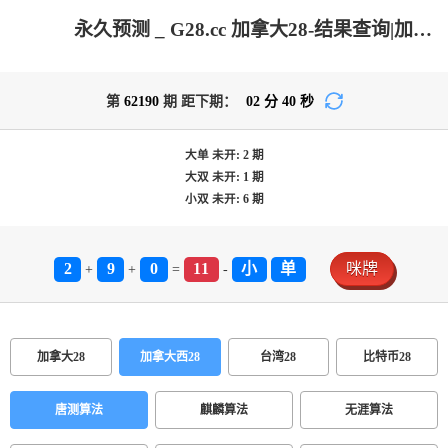
永久预测 _ G28.cc 加拿大28-结果查询|加拿大PC结果|加拿大28开奖结果|加拿大pc28预测-在线预测|加拿大28走势咪牌_专注研究在线_加拿大PC结果走势_官方数据!
第
62190
期 距下期：
02
分
40
秒
大单
未开:
2
期
大双
未开:
1
期
小双
未开:
6
期
2
9
0
11
小
单
咪牌
+
+
=
-
加拿大28
加拿大西28
台湾28
比特币28
唐测算法
麒麟算法
无涯算法