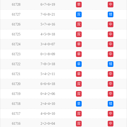
61728
6+7+6=19
单
中
61727
7+6+8=21
双
错
61726
5+7+4=16
双
中
61725
4+5+9=18
双
中
61724
3+4+0=07
单
中
61723
0+1+8=09
单
中
61722
7+8+3=18
单
错
61721
5+4+2=11
单
中
61720
6+6+6=18
双
中
61719
0+4+2=06
双
中
61718
2+4+4=10
单
错
61717
4+6+0=10
双
中
61716
2+2+0=04
双
中