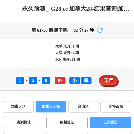
永久预测 _ G28.cc 加拿大28-结果查询|加拿大PC结果|加拿大28开奖结果|加拿大pc28预测-在线预测|加拿大28走势咪牌_专注研究在线_加拿大PC结果走势_官方数据!
第
61730
期 距下期：
02
分
27
秒
大单
未开:
1
期
大双
未开:
4
期
小双
未开:
11
期
5
2
0
07
小
单
咪牌
+
+
=
-
加拿大28
加拿大西28
台湾28
比特币28
唐测算法
麒麟算法
无涯算法