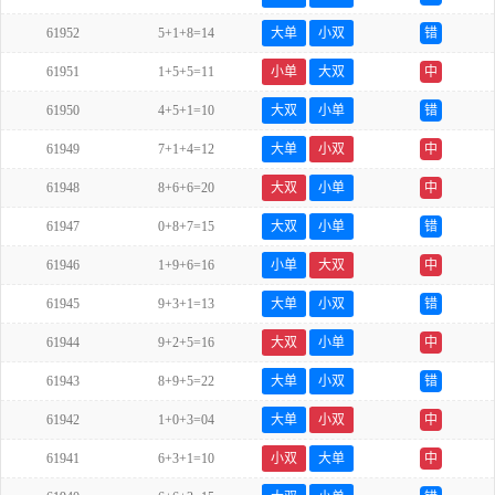
61952
5+1+8=14
大单
小双
错
61951
1+5+5=11
小单
大双
中
61950
4+5+1=10
大双
小单
错
61949
7+1+4=12
大单
小双
中
61948
8+6+6=20
大双
小单
中
61947
0+8+7=15
大双
小单
错
61946
1+9+6=16
小单
大双
中
61945
9+3+1=13
大单
小双
错
61944
9+2+5=16
大双
小单
中
61943
8+9+5=22
大单
小双
错
61942
1+0+3=04
大单
小双
中
61941
6+3+1=10
小双
大单
中