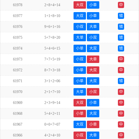
61978
2+8+4=14
大双
小单
中
61977
1+1+8=10
大双
小单
错
61976
9+6+1=16
小双
大单
错
61975
5+7+8=20
大单
小双
错
61974
5+4+6=15
小单
大双
错
61973
7+7+5=19
小双
大单
中
61972
8+7+3=18
小单
大双
中
61971
3+1+2=06
小单
大双
错
61970
2+1+7=10
大单
小双
中
61969
2+3+9=14
大双
小单
中
61968
5+4+2=11
小单
大双
中
61967
0+0+7=07
大双
小单
中
61966
4+2+4=10
小双
大单
中