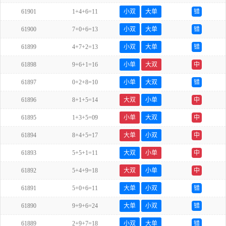
61901
1+4+6=11
小双
大单
错
61900
7+0+6=13
小双
大单
错
61899
4+7+2=13
小双
大单
错
61898
9+6+1=16
小单
大双
中
61897
0+2+8=10
小单
大双
错
61896
8+1+5=14
大双
小单
中
61895
1+3+5=09
小单
大双
中
61894
8+4+5=17
大单
小双
中
61893
5+5+1=11
大双
小单
中
61892
5+4+9=18
大双
小单
中
61891
5+0+6=11
大单
小双
错
61890
9+9+6=24
大单
小双
错
61889
2+9+7=18
小双
大单
错