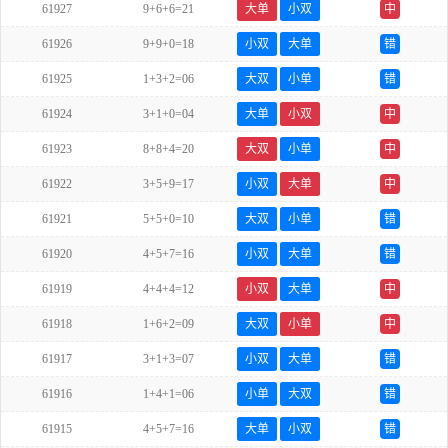
61927
9+6+6=21
大单
小双
中
61926
9+9+0=18
小双
大单
错
61925
1+3+2=06
大双
小单
错
61924
3+1+0=04
大单
小双
中
61923
8+8+4=20
大双
小单
中
61922
3+5+9=17
小双
大单
中
61921
5+5+0=10
大双
小单
错
61920
4+5+7=16
小双
大单
错
61919
4+4+4=12
小双
大单
中
61918
1+6+2=09
大双
小单
中
61917
3+1+3=07
小双
大单
错
61916
1+4+1=06
小单
大双
错
61915
4+5+7=16
大单
小双
错