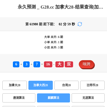
永久预测 _ G28.cc 加拿大28-结果查询|加拿大PC结果|加拿大28开奖结果|加拿大pc28预测-在线预测|加拿大28走势咪牌_专注研究在线_加拿大PC结果走势_官方数据!
第
61980
期 距下期：
02
分
59
秒
大单
未开:
6
期
小单
未开:
1
期
小双
未开:
3
期
6
3
7
16
大
双
咪牌
+
+
=
-
加拿大28
加拿大西28
台湾28
比特币28
唐测算法
麒麟算法
无涯算法