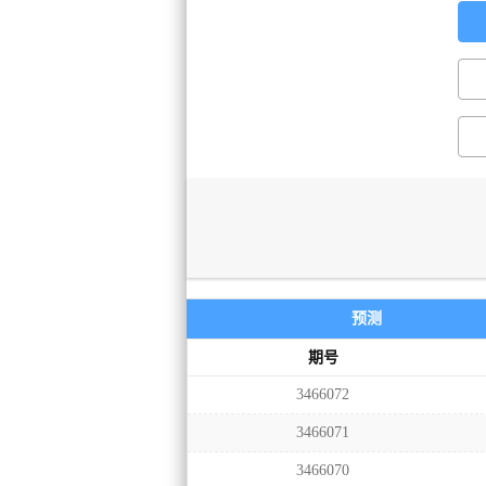
预测
期号
3466072
3466071
3466070