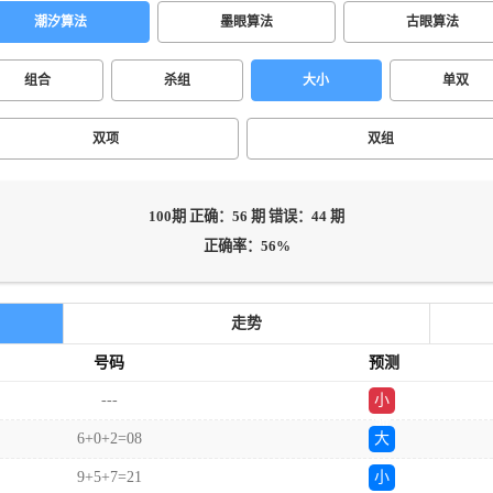
潮汐算法
墨眼算法
古眼算法
组合
杀组
大小
单双
双项
双组
100期 正确：56 期 错误：44 期
正确率：56%
走势
号码
预测
---
小
双
6+0+2=08
大
9+5+7=21
小