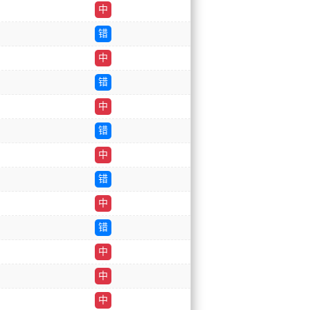
中
错
中
错
中
错
中
错
中
错
中
中
中