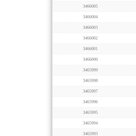
3466005
3466004
3466003
3466002
3466001
3466000
3465999
3465998
3465997
3465996
3465995
3465994
3465993