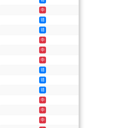
中
错
错
中
中
中
错
错
错
中
中
中