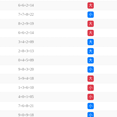
6+6+2=14
大
7+7+8=22
小
8+2+9=19
大
6+6+2=14
大
3+4+2=09
大
2+8+3=13
大
0+4+5=09
大
9+8+3=20
小
5+9+4=18
大
1+3+6=10
小
4+0+1=05
小
7+6+8=21
小
9+0+9=18
小