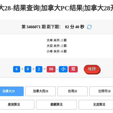
第
3466071
期 距下期：
02
分
40
秒
大单
未开:
1
期
大双
未开:
2
期
小单
未开:
6
期
6
+
0
+
2
=
08
-
小
双
咪牌
加拿大28
加拿大西28
台湾28
比特币28
唐测算法
麒麟算法
无涯算法