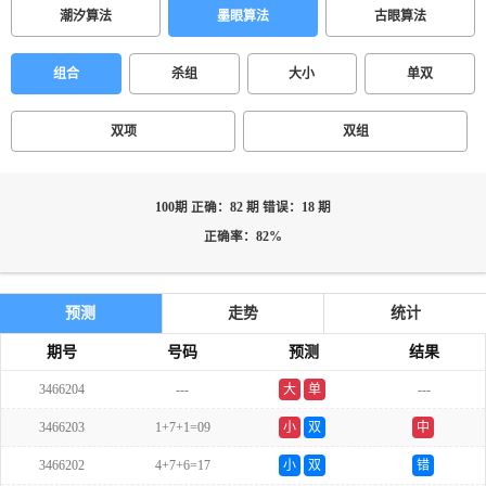
潮汐算法
墨眼算法
古眼算法
组合
杀组
大小
单双
双项
双组
100期 正确：82 期 错误：18 期
正确率：82%
预测
走势
统计
期号
号码
预测
结果
3466204
---
大
单
---
3466203
1+7+1=09
小
双
中
3466202
4+7+6=17
小
双
错