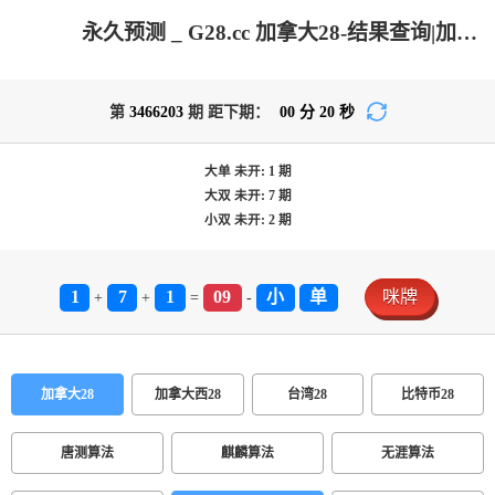
永久预测 _ G28.cc 加拿大28-结果查询|加拿大PC结果|加拿大28开奖结果|加拿大pc28预测-在线预测|加拿大28走势咪牌_专注研究在线_加拿大PC结果走势_官方数据!
第
3466203
期 距下期：
00
分
20
秒
大单
未开:
1
期
大双
未开:
7
期
小双
未开:
2
期
1
7
1
09
小
单
咪牌
+
+
=
-
加拿大28
加拿大西28
台湾28
比特币28
唐测算法
麒麟算法
无涯算法