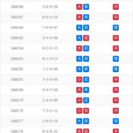
3466188
5+6+9=20
大
单
中
3466187
8+6+2=16
大
单
中
3466186
7+0+0=07
大
双
错
3466185
3+3+2=08
大
双
中
3466184
8+5+2=15
大
双
中
3466183
8+1+4=13
大
双
错
3466182
1+1+6=08
大
单
错
3466181
1+3+5=09
小
双
中
3466180
9+4+7=20
大
单
中
3466179
2+4+3=09
小
双
中
3466178
7+3+2=12
小
双
中
3466177
2+6+2=10
大
单
错
3466176
9+4+9=22
大
双
中