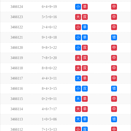
3466124
6+4+9=19
小
单
中
3466123
5+5+6=16
大
双
中
3466122
2+4+6=12
小
单
中
3466121
9+1+8=18
小
单
错
3466120
9+8+5=22
小
双
中
3466119
7+8+5=20
大
双
中
3466118
8+8+6=22
大
双
中
3466117
4+4+3=11
大
单
中
3466116
8+4+3=15
小
双
错
3466115
0+2+9=11
大
单
中
3466114
4+6+7=17
大
单
中
3466113
1+0+5=06
大
单
错
3466112
7+1+5=13
小
双
中