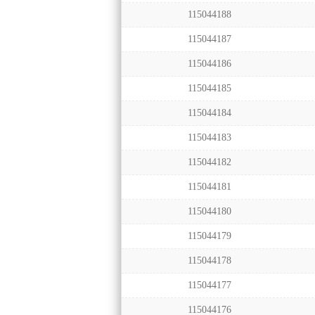
115044188
115044187
115044186
115044185
115044184
115044183
115044182
115044181
115044180
115044179
115044178
115044177
115044176