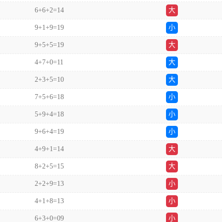
6+6+2=14
大
9+1+9=19
小
9+5+5=19
大
4+7+0=11
大
2+3+5=10
大
7+5+6=18
小
5+9+4=18
小
9+6+4=19
小
4+9+1=14
大
8+2+5=15
大
2+2+9=13
小
4+1+8=13
小
6+3+0=09
小