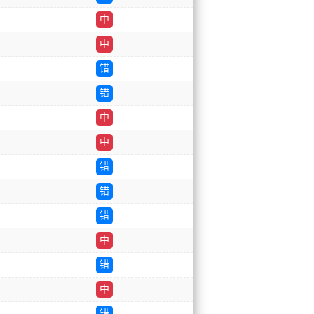
中
中
错
错
中
中
错
错
错
中
错
中
错