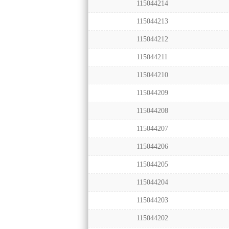
115044214
115044213
115044212
115044211
115044210
115044209
115044208
115044207
115044206
115044205
115044204
115044203
115044202