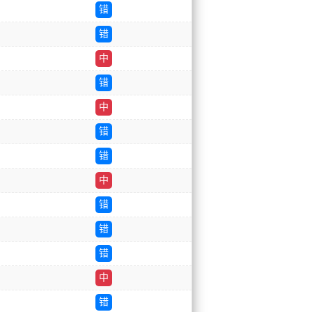
错
错
中
错
中
错
错
中
错
错
错
中
错