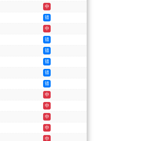
中
错
中
错
错
错
错
错
中
中
中
中
中