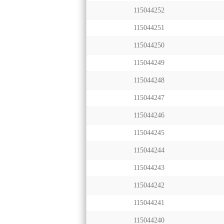
115044252
115044251
115044250
115044249
115044248
115044247
115044246
115044245
115044244
115044243
115044242
115044241
115044240