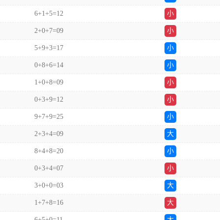
6+1+5=12
小
2+0+7=09
小
5+9+3=17
小
0+8+6=14
小
1+0+8=09
小
0+3+9=12
小
9+7+9=25
小
2+3+4=09
大
8+4+8=20
小
0+3+4=07
小
3+0+0=03
大
1+7+8=16
大
6+5+0=11
大