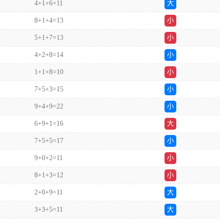
4+1+6=11
大
8+1+4=13
小
5+1+7=13
小
4+2+8=14
小
1+1+8=10
小
7+5+3=15
小
9+4+9=22
小
6+9+1=16
大
7+5+5=17
小
9+0+2=11
小
8+1+3=12
小
2+0+9=11
大
3+3+5=11
大