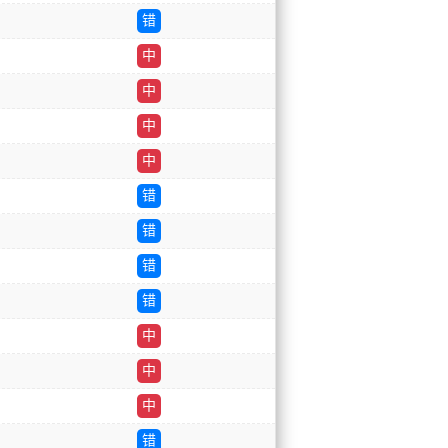
错
中
中
中
中
错
错
错
错
中
中
中
错