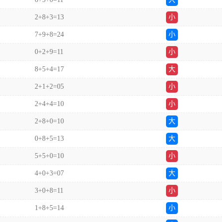
2+8+3=13
小
7+9+8=24
小
0+2+9=11
小
8+5+4=17
大
2+1+2=05
小
2+4+4=10
小
2+8+0=10
大
0+8+5=13
大
5+5+0=10
小
4+0+3=07
大
3+0+8=11
小
1+8+5=14
小