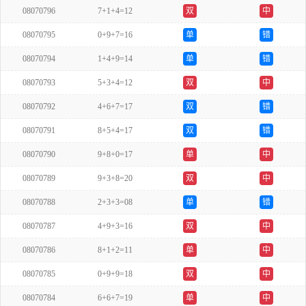
08070796
7+1+4=12
双
中
08070795
0+9+7=16
单
错
08070794
1+4+9=14
单
错
08070793
5+3+4=12
双
中
08070792
4+6+7=17
双
错
08070791
8+5+4=17
双
错
08070790
9+8+0=17
单
中
08070789
9+3+8=20
双
中
08070788
2+3+3=08
单
错
08070787
4+9+3=16
双
中
08070786
8+1+2=11
单
中
08070785
0+9+9=18
双
中
08070784
6+6+7=19
单
中