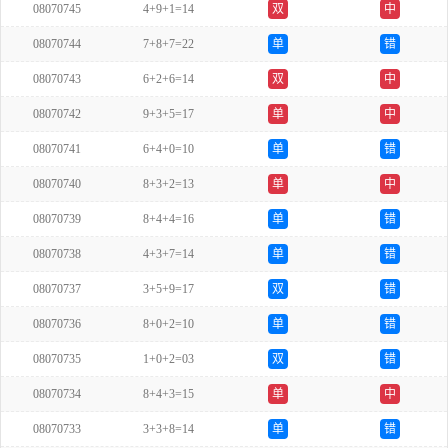
08070745
4+9+1=14
双
中
08070744
7+8+7=22
单
错
08070743
6+2+6=14
双
中
08070742
9+3+5=17
单
中
08070741
6+4+0=10
单
错
08070740
8+3+2=13
单
中
08070739
8+4+4=16
单
错
08070738
4+3+7=14
单
错
08070737
3+5+9=17
双
错
08070736
8+0+2=10
单
错
08070735
1+0+2=03
双
错
08070734
8+4+3=15
单
中
08070733
3+3+8=14
单
错