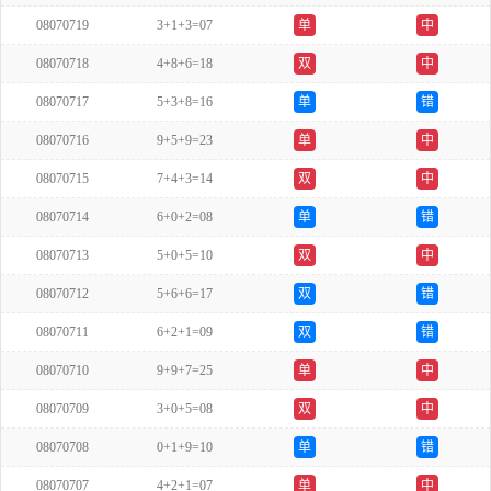
08070719
3+1+3=07
单
中
08070718
4+8+6=18
双
中
08070717
5+3+8=16
单
错
08070716
9+5+9=23
单
中
08070715
7+4+3=14
双
中
08070714
6+0+2=08
单
错
08070713
5+0+5=10
双
中
08070712
5+6+6=17
双
错
08070711
6+2+1=09
双
错
08070710
9+9+7=25
单
中
08070709
3+0+5=08
双
中
08070708
0+1+9=10
单
错
08070707
4+2+1=07
单
中