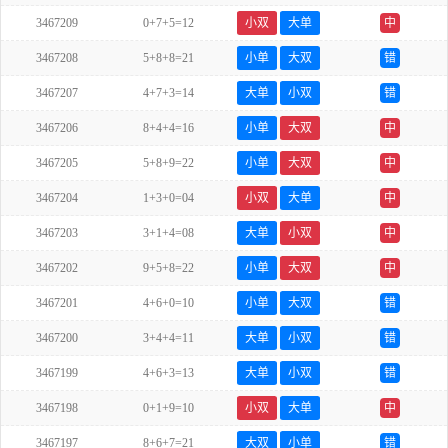
3467209
0+7+5=12
小双
大单
中
3467208
5+8+8=21
小单
大双
错
3467207
4+7+3=14
大单
小双
错
3467206
8+4+4=16
小单
大双
中
3467205
5+8+9=22
小单
大双
中
3467204
1+3+0=04
小双
大单
中
3467203
3+1+4=08
大单
小双
中
3467202
9+5+8=22
小单
大双
中
3467201
4+6+0=10
小单
大双
错
3467200
3+4+4=11
大单
小双
错
3467199
4+6+3=13
大单
小双
错
3467198
0+1+9=10
小双
大单
中
3467197
8+6+7=21
大双
小单
错