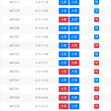
3467171
5+6+7=18
大单
小双
错
3467170
6+1+2=09
小双
大单
错
3467169
0+5+2=07
小单
大双
中
3467168
9+3+6=18
大单
小双
错
3467167
6+0+3=09
大单
小双
错
3467166
1+6+7=14
小单
大双
中
3467165
0+7+1=08
大双
小单
错
3467164
1+9+7=17
小双
大单
中
3467163
1+3+2=06
小双
大单
中
3467162
6+2+2=10
小单
大双
错
3467161
4+8+4=16
大双
小单
中
3467160
0+0+4=04
小双
大单
中
3467159
4+7+4=15
大单
小双
中