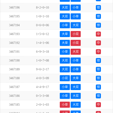
3467196
8+2+0=10
大双
小单
错
3467195
1+8+1=10
大双
小单
错
3467194
0+6+0=06
小单
大双
错
3467193
1+5+6=12
大单
小双
中
3467192
1+4+1=06
大单
小双
中
3467191
6+9+3=18
小单
大双
中
3467190
1+0+7=08
大双
小单
错
3467189
9+6+2=17
大双
小单
错
3467188
4+0+5=09
小双
大单
错
3467187
4+4+9=17
小单
大双
错
3467186
0+5+3=08
小单
大双
错
3467185
2+0+1=03
小单
大双
中