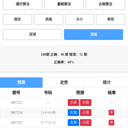
潮汐算法
墨眼算法
古眼算法
组合
杀组
大小
单双
双项
双组
100期 正确：49 期 错误：51 期
正确率：49%
预测
走势
统计
期号
号码
预测
结果
3467225
---
小单
大双
---
3467224
1+1+4=06
大单
小双
中
3467223
3+7+2=12
大单
小双
中