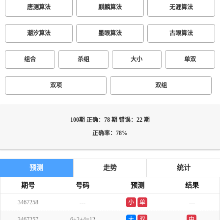
唐测算法
麒麟算法
无涯算法
潮汐算法
墨眼算法
古眼算法
组合
杀组
大小
单双
双项
双组
100期 正确：78 期 错误：22 期
正确率：78%
预测
走势
统计
期号
号码
预测
结果
3467258
---
小
单
---
3467257
6+2+4=12
大
双
中