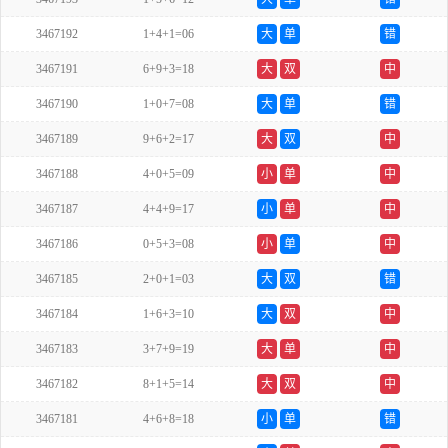
3467192
1+4+1=06
大
单
错
3467191
6+9+3=18
大
双
中
3467190
1+0+7=08
大
单
错
3467189
9+6+2=17
大
双
中
3467188
4+0+5=09
小
单
中
3467187
4+4+9=17
小
单
中
3467186
0+5+3=08
小
单
中
3467185
2+0+1=03
大
双
错
3467184
1+6+3=10
大
双
中
3467183
3+7+9=19
大
单
中
3467182
8+1+5=14
大
双
中
3467181
4+6+8=18
小
单
错