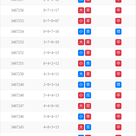
3467256
9+7+1=17
大
单
中
3467255
0+7+0=07
小
单
中
3467254
0+9+7=16
小
单
错
3467253
3+7+9=19
大
单
中
3467252
2+9+4=15
小
单
中
3467251
6+4+2=12
小
单
中
3467250
4+3+4=11
大
单
中
3467249
2+9+3=14
小
单
错
3467248
5+4+4=13
小
双
中
3467247
4+4+8=16
大
双
中
3467246
5+8+4=17
小
单
中
3467245
4+8+3=15
大
双
中