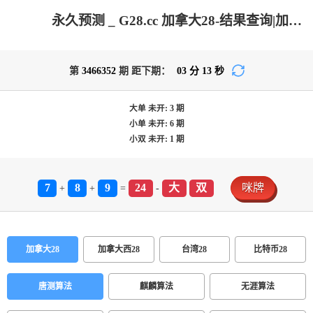
永久预测 _ G28.cc 加拿大28-结果查询|加拿大PC结果|加拿大28开奖结果|加拿大pc28预测-在线预测|加拿大28走势咪牌_专注研究在线_加拿大PC结果走势_官方数据!
第
3466352
期 距下期：
03
分
13
秒
大单
未开:
3
期
小单
未开:
6
期
小双
未开:
1
期
7
8
9
24
大
双
咪牌
+
+
=
-
加拿大28
加拿大西28
台湾28
比特币28
唐测算法
麒麟算法
无涯算法